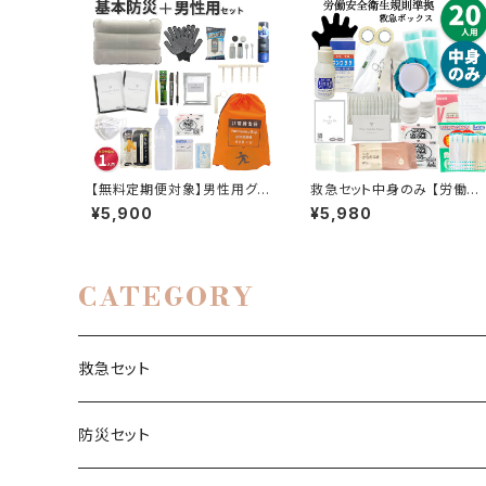
【無料定期便対象】男性用グッ
救急セット中身のみ 【労働安
ズ入り 基本の防災セット 1
全衛生規則対応】20人程度
¥5,900
¥5,980
人用 20品33点 プロの防災
入れ替え 応急処置 ファース
士監修 地震対策 災害備蓄
エイド 救急箱 メディカル 応
防災用品 非常用持出袋
急手当 携帯用スポーツ 現場
CATEGORY
救急セット
救急セットS（A5ポーチ）
防災セット