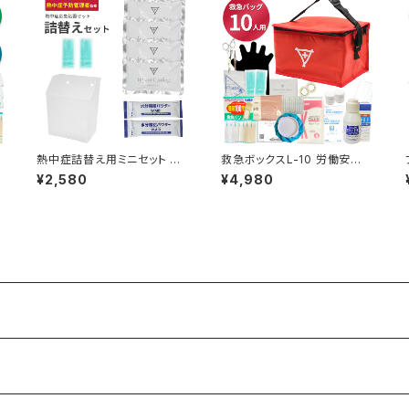
熱中症詰替え用ミニセット フ
救急ボックスL-10 労働安全
ラバ 現場で安心衝撃を守るケ
衛生規則対応 目安10人程度
¥2,580
¥4,980
ト
ース付 応急処置マニュアル有
ボックス型ショルダーバッグ
熱中症対策キット 熱中症グッ
現場の救急セット対応 救急箱
ツ
emergencyKit