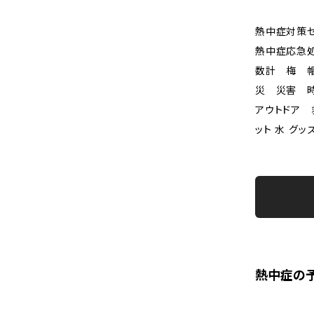
熱中症対策
熱中症応急
数計 梅 
災 災害 
アウトドア 
ット 水 グッ
熱中症の予