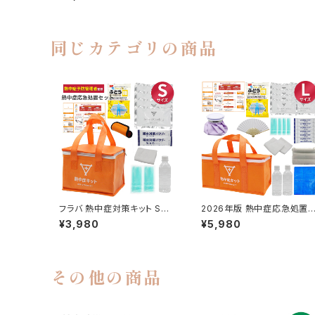
熱中症対策キット 応急処置マ
ニュアル 熱中症グッズ タブレ
ット 大容量 大容量セット イベ
ント スポーツ オフィス 野外
英語対応 救護処置セット
同じカテゴリの商品
フラバ 熱中症対策キット Sサ
2026年版 熱中症応急処置
イズ 2026年版【義務化対応】
ット Lサイズ フラバ 【義務化
¥3,980
¥5,980
熱中症対策キット 応急処置マ
応】熱中症対策キット 応急処
ニュアル 熱中症グッズ タブレ
置マニュアル 熱中症グッズ タ
ット オフィス 野外 英語対応
ブレット 大容量 大容量セット
救護処置セット
イベント スポーツ オフィス 
外 英語対応 救護処置セット
その他の商品