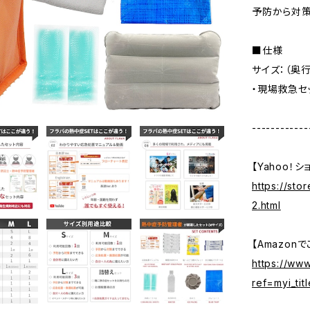
予防から対策
■仕様
サイズ：（奥行
・現場救急セ
------------
【Yahoo！
https://sto
2.html
【Amazon
https://w
ref=myi_tit