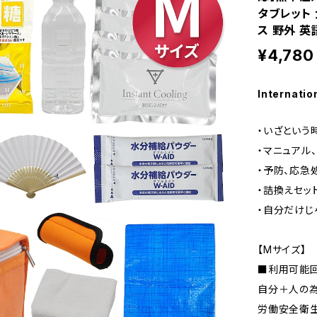
タブレット 
ス 野外 
¥4,780
Internatio
・いざという
・マニュアル
・予防、応急
・詰換えセッ
・自分だけじ
【Mサイズ】
■利用可能回
自分＋人の
労働安全衛