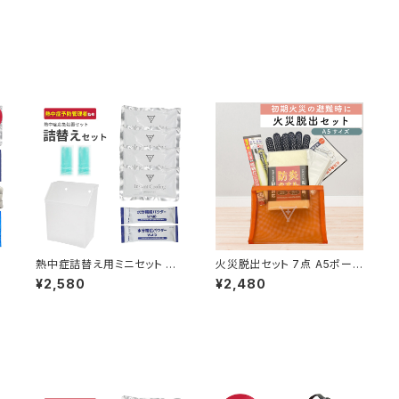
セ
熱中症詰替え用ミニセット フ
火災脱出セット 7点 A5ポーチ
対
ラバ 現場で安心衝撃を守るケ
コンパクト 火事 防火 防炎 防
¥2,580
¥2,480
ース付 応急処置マニュアル有
煙 消火 避難用品 手袋 防炎
熱中症対策キット 熱中症グッ
タオル 耐熱軍手 非常用ライト
ツ
笛 避難訓練 火災避難 防災
野