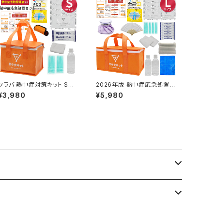
フラバ 熱中症対策キット Sサ
2026年版 熱中症応急処置セ
イズ 2026年版【義務化対応】
ット Lサイズ フラバ 【義務化対
¥3,980
¥5,980
熱中症対策キット 応急処置マ
応】熱中症対策キット 応急処
ニュアル 熱中症グッズ タブレ
置マニュアル 熱中症グッズ タ
ット オフィス 野外 英語対応
ブレット 大容量 大容量セット
救護処置セット
イベント スポーツ オフィス 野
外 英語対応 救護処置セット