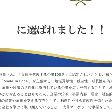
組みが評価され、「兵庫を代表する企業100選」に認定されたことをお
Made In Local」が主催する、地域貢献性・独自性・成長性を
し、雇用や経済の活性化に寄与している企業を広く発信することで、
にゆかりがあることはもちろん、企業の沿革・事業内容・理念・社会
域の産業や雇用を支える存在として、独自性や社会貢献性を備えた
に会社を挙げて取り組んでいること 成長マーケットで事業をして